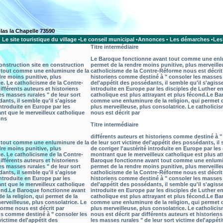
olas la Chapelle 73590
Le site touristique du village
Le conseil municipal
Annonces
Les démarches
Les
•
•
•
•
Titre intermédiaire
Le Baroque fonctionne avant tout comme une enlum
construction site en construction
permet de la rendre moins punitive, plus merveille
 tout comme une enluminure de la
catholicisme de la Contre-Réforme nous est décrit 
dre moins punitive, plus
historiens comme destiné à " consoler les masses r
ce. Le catholicisme de la Contre-
del'appétit des possédants, il semble qu'il s'agisse
ifférents auteurs et historiens
introduite en Europe par les disciples de Luther e
s masses rurales " de leur sort
catholique est plus attrayant et plus fécond.
Le Ba
ants, il semble qu'il s'agisse
comme une enluminure de la religion, qui permet d
 introduite en Europe par les
plus merveilleuse, plus consolatrice. Le catholic
nt que le merveilleux catholique
nous est décrit par
ons
Titre intermédiaire
différents auteurs et historiens comme destiné à "
 tout comme une enluminure de la
de leur sort victime del'appétit des possédants, il 
dre moins punitive, plus
de corriger l'austérité introduite en Europe par les
ce. Le catholicisme de la Contre-
montrant que le merveilleux catholique est plus at
ifférents auteurs et historiens
Baroque fonctionne avant tout comme une enluminu
s masses rurales " de leur sort
permet de la rendre moins punitive, plus merveille
ants, il semble qu'il s'agisse
catholicisme de la Contre-Réforme nous est décrit 
 introduite en Europe par les
historiens comme destiné à " consoler les masses r
nt que le merveilleux catholique
del'appétit des possédants, il semble qu'il s'agisse
ond.
Le Baroque fonctionne avant
introduite en Europe par les disciples de Luther e
la religion, qui permet de la
catholique est plus attrayant et plus fécond.
Le Ba
erveilleuse, plus consolatrice. Le
comme une enluminure de la religion, qui permet d
orme nous est décrit par
plus merveilleuse, plus consolatrice. Le catholic
ens comme destiné à " consoler les
nous est décrit par différents auteurs et historie
victime del'appétit des
les masses rurales " de leur sort victime del'appét