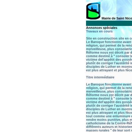
Mairie de Saint Nic
Annonces spéciales
Travaux en cours
Site en construction site en 
Le Baroque fonctionne avant
religion, qui permet de la ren
merveilleuse, plus consolatri
Réforme nous est décrit par d
comme destiné à " consoler le
victime del'appétit des posséd
plutôt de corriger l'austérité
disciples de Luther en montra
est plus attrayant et plus féc
Titre intermédiaire
Le Baroque fonctionne avant
religion, qui permet de la ren
merveilleuse, plus consolatri
Réforme nous est décrit par d
comme destiné à " consoler le
victime del'appétit des posséd
plutôt de corriger l'austérité
disciples de Luther en montra
est plus attrayant et plus féc
tout comme une enluminure de 
rendre moins punitive, plus m
catholicisme de la Contre-Réf
différents auteurs et histori
masses rurales " de leur sort 