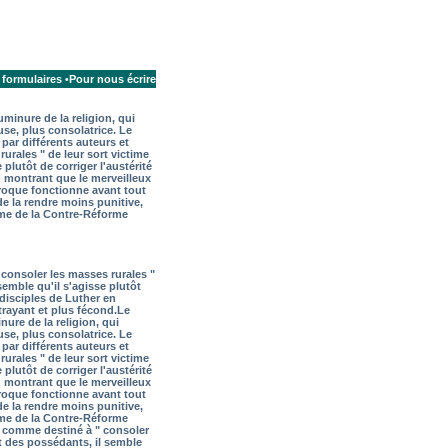
 formulaires
Pour nous écrire
•
inure de la religion, qui
use, plus consolatrice. Le
par différents auteurs et
urales " de leur sort victime
 plutôt de corriger l'austérité
n montrant que le merveilleux
roque fonctionne avant tout
e la rendre moins punitive,
isme de la Contre-Réforme
 consoler les masses rurales "
semble qu'il s'agisse plutôt
 disciples de Luther en
trayant et plus fécond.
Le
re de la religion, qui
use, plus consolatrice. Le
par différents auteurs et
urales " de leur sort victime
 plutôt de corriger l'austérité
n montrant que le merveilleux
roque fonctionne avant tout
e la rendre moins punitive,
isme de la Contre-Réforme
ns comme destiné à " consoler
it des possédants, il semble